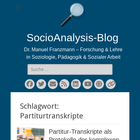
SocioAnalysis-Blog
Dr. Manuel Franzmann – Forschung & Lehre
in Soziologie, Pädagogik & Sozialer Arbeit
Suchen
nach:
Facebook
Twitter
E-
Feed
LinkedIn
YouTube
Website
Verknüp
Mail
Schlagwort:
Partiturtranskripte
Partitur-Transkripte als
Protokolle der komplexen