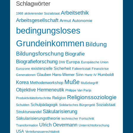
Schlagwörter
Arbeitsethik
1968
aktivierender Sozialstaat
Arbeitsgesellschaft
Armut
Autonomie
bedingungsloses
Grundeinkommen
Bildung
Bildungsforschung
Biografie
Biografieforschung
Europa
DIW
Europäische Union
existenzielle Sicherheit
Eurozone
Fallwerkstatt
Finanzkrise
Glauben
Hans-Werner Sinn
Humboldt
Generationen
Hartz IV
Muße
Korea
Methodenworkshop
Mußebegriff
Objektive Hermeneutik
Philippe Van Parijs
Religionssoziologie
Religion
Produktivitätsfortschritte
Schulpädagogik
Sozialstaat
Schulden
Solidarisches Bürgergeld
Säkularisierung
Strukturwandel
Säkularisierungstheorie
technischer Fortschritt
Ulrich Oevermann
Transformation
Unterrichtsforschung
USA
Verteilungsgerechtigkeit