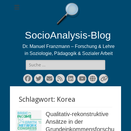
SocioAnalysis-Blog
Dr. Manuel Franzmann – Forschung & Lehre
in Soziologie, Pädagogik & Sozialer Arbeit
Suchen
nach:
Facebook
Twitter
E-
Feed
LinkedIn
YouTube
Website
Verknüp
Mail
Schlagwort:
Korea
Qualitativ-rekonstruktive
Ansätze in der
Grundeinkommensforschu