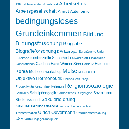
Arbeitsethik
1968
aktivierender Sozialstaat
Arbeitsgesellschaft
Armut
Autonomie
bedingungsloses
Grundeinkommen
Bildung
Bildungsforschung
Biografie
Biografieforschung
Europa
DIW
Europäische Union
existenzielle Sicherheit
Eurozone
Fallwerkstatt
Finanzkrise
Glauben
Hans-Werner Sinn
Humboldt
Generationen
Hartz IV
Muße
Korea
Methodenworkshop
Mußebegriff
Objektive Hermeneutik
Philippe Van Parijs
Religionssoziologie
Religion
Produktivitätsfortschritte
Schulpädagogik
Sozialstaat
Schulden
Solidarisches Bürgergeld
Säkularisierung
Strukturwandel
Säkularisierungstheorie
technischer Fortschritt
Ulrich Oevermann
Transformation
Unterrichtsforschung
USA
Verteilungsgerechtigkeit