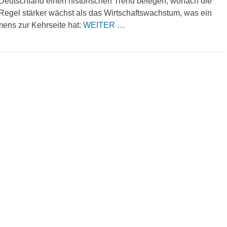
r Deutschland einen historischen Trend belegen, wonach die
r Regel stärker wächst als das Wirtschaftswachstum, was ein
mens zur Kehrseite hat:
WEITER …