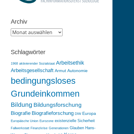
Archiv
Archiv
Schlagwörter
Arbeitsethik
1968
aktivierender Sozialstaat
Arbeitsgesellschaft
Armut
Autonomie
bedingungsloses
Grundeinkommen
Bildung
Bildungsforschung
Biografie
Biografieforschung
Europa
DIW
existenzielle Sicherheit
Europäische Union
Eurozone
Glauben
Hans-
Fallwerkstatt
Finanzkrise
Generationen