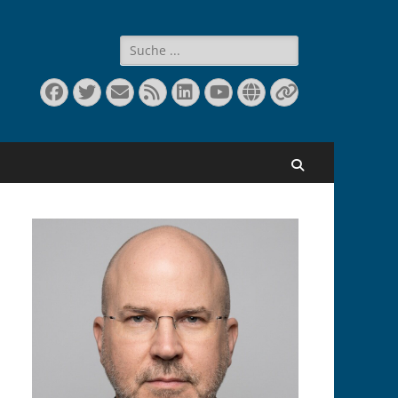
Suchen
nach:
Facebook
Twitter
E-
Feed
LinkedIn
YouTube
Website
Verknüpfu
Mail
Suchen