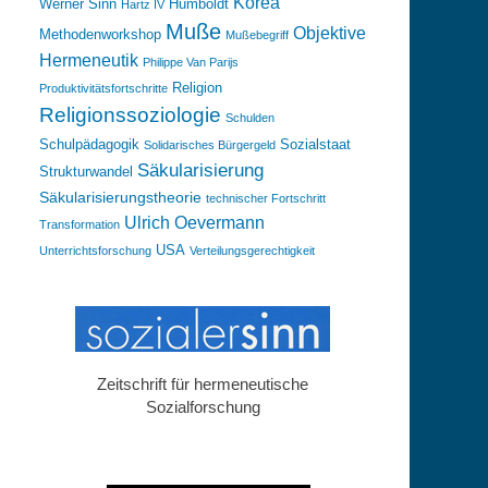
Korea
Werner Sinn
Humboldt
Hartz IV
Muße
Objektive
Methodenworkshop
Mußebegriff
Hermeneutik
Philippe Van Parijs
Religion
Produktivitätsfortschritte
Religionssoziologie
Schulden
Schulpädagogik
Sozialstaat
Solidarisches Bürgergeld
Säkularisierung
Strukturwandel
Säkularisierungstheorie
technischer Fortschritt
Ulrich Oevermann
Transformation
USA
Unterrichtsforschung
Verteilungsgerechtigkeit
Zeitschrift für hermeneutische
Sozialforschung