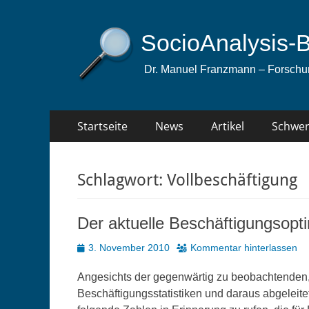
SocioAnalysis-
Dr. Manuel Franzmann – Forschun
Primäres
Zum
Startseite
News
Artikel
Schwer
Inhalt
Menü
springen
Schlagwort:
Vollbeschäftigung
Der aktuelle Beschäftigungsopti
Veröffentlicht
3. November 2010
Kommentar hinterlassen
am
Angesichts der gegenwärtig zu beobachtenden,
Beschäftigungsstatistiken und daraus abgeleite